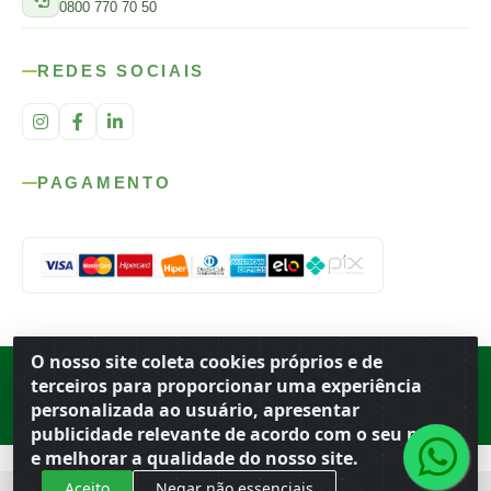
0800 770 70 50
REDES SOCIAIS
PAGAMENTO
O nosso site coleta cookies próprios e de
Rod. SP-215, s/n, km 98 — Área Rural
·
Porto Ferreira
/
SP
·
BR
· CEP
terceiros para proporcionar uma experiência
13.669-899
· CNPJ 56.679.863/0001-91
personalizada ao usuário, apresentar
© 2026 Atacado Ideal
publicidade relevante de acordo com o seu perfil
e melhorar a qualidade do nosso site.
Aceito
Negar não essenciais