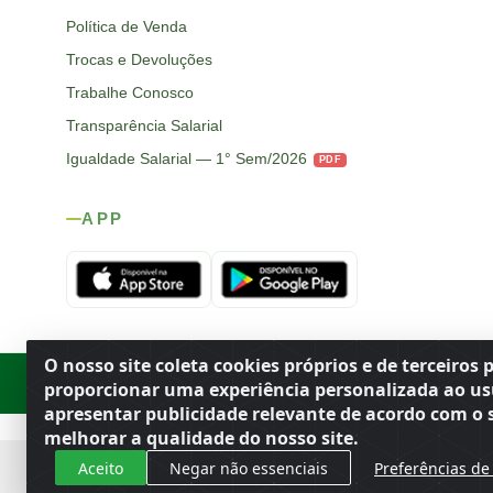
Política de Venda
Trocas e Devoluções
Trabalhe Conosco
Transparência Salarial
Igualdade Salarial — 1° Sem/2026
PDF
APP
O nosso site coleta cookies próprios e de terceiros 
Rod. SP-215, s/n, km 98 — Área Rural
·
Porto Ferreira
/
SP
·
BR
· CEP
proporcionar uma experiência personalizada ao us
apresentar publicidade relevante de acordo com o s
melhorar a qualidade do nosso site.
Aceito
Negar não essenciais
Preferências de