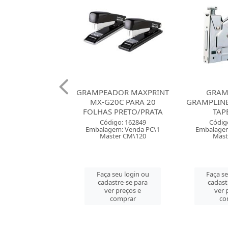
ADOR MAXPRINT
GRAMPEADOR MAXPRINT
GRAM
25S PARA 25
MX-G20C PARA 20
GRAMPLINE
S PRETO/PRATA
FOLHAS PRETO/PRATA
TAP
digo: 162850
Código: 162849
Códig
gem: Venda PC\1
Embalagem: Venda PC\1
Embalagem
ster CM\72
Master CM\120
Mast
 seu login ou
Faça seu login ou
Faça se
astre-se para
cadastre-se para
cadast
er preços e
ver preços e
ver 
comprar
comprar
co