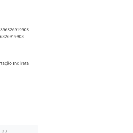
 7896326919903
896326919903
rtação Indireta
n ou