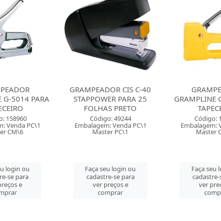
PEADOR
GRAMPEADOR CIS C-40
GRAMP
 G-5014 PARA
STAPPOWER PARA 25
GRAMPLINE G
ECEIRO
FOLHAS PRETO
TAPEC
o: 158960
Código: 49244
Código: 
: Venda PC\1
Embalagem: Venda PC\1
Embalagem: 
er CM\6
Master PC\1
Master 
u login ou
Faça seu login ou
Faça seu 
re-se para
cadastre-se para
cadastre-
preços e
ver preços e
ver pre
mprar
comprar
comp