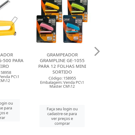
EADOR
GRAMPEADOR
GRAMPEADOR 
-500 PARA
GRAMPLINE GE-1055
PARA TAPEC
EIRO
PARA 12 FOLHAS MINI
SORTIDO
Código: 74
158958
Embalagem: Ven
Venda PC\1
Código: 158955
Master PC
CM\12
Embalagem: Venda PC\1
Master CM\12
Faça seu log
login ou
cadastre-se 
se para
Faça seu login ou
ver preços
ços e
cadastre-se para
comprar
rar
ver preços e
comprar