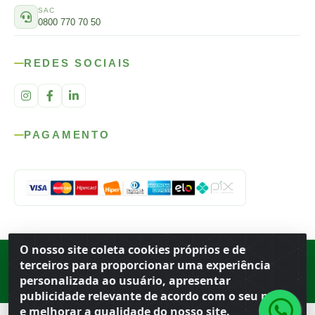
SAC
0800 770 70 50
REDES SOCIAIS
PAGAMENTO
O nosso site coleta cookies próprios e de
Rod. SP-215, s/n, km 98 — Área Rural
·
Porto Ferreira
/
SP
·
BR
· CEP
terceiros para proporcionar uma experiência
13.669-899
· CNPJ 56.679.863/0001-91
personalizada ao usuário, apresentar
© 2026 Atacado Ideal
publicidade relevante de acordo com o seu perfil
e melhorar a qualidade do nosso site.