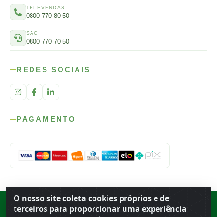
TELEVENDAS
0800 770 80 50
SAC
0800 770 70 50
REDES SOCIAIS
PAGAMENTO
O nosso site coleta cookies próprios e de
Rod. SP-215, s/n, km 98 — Área Rural
·
Porto Ferreira
/
SP
·
BR
· CEP
terceiros para proporcionar uma experiência
13.669-899
· CNPJ 56.679.863/0001-91