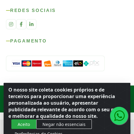
REDES SOCIAIS
PAGAMENTO
O nosso site coleta cookies próprios e de
Rod. SP-215, s/n, km 98 — Área Rural
·
Porto Ferreira
/
SP
·
BR
· CEP
terceiros para proporcionar uma experiência
13.669-899
· CNPJ 56.679.863/0001-91
personalizada ao usuário, apresentar
© 2026 Atacado Ideal
publicidade relevante de acordo com o seu perfil
e melhorar a qualidade do nosso site.
Aceito
Negar não essenciais
Preferências de Cookies