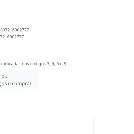
 7897216902777
897216902777
 indicadas nos códigos 3, 4, 5 e 8
n ou
eços e comprar