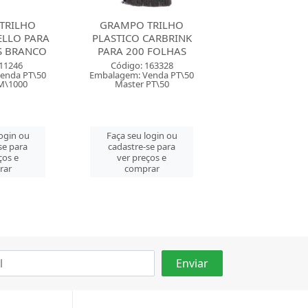
TRILHO
GRAMPO TRILHO
GRAMPO TR
CARBRINK
PLASTICO DELLO PARA
PLASTICO DEL
 FOLHAS
600 FOLHAS BRANCO
300 FOLHAS 
163328
Código: 27268
Código: 28
enda PT\50
Embalagem: Venda PT\50
Embalagem: Ven
PT\50
Master CM\500
Master CM\
login ou
Faça seu login ou
Faça seu log
se para
cadastre-se para
cadastre-se 
ços e
ver preços e
ver preços
rar
comprar
comprar