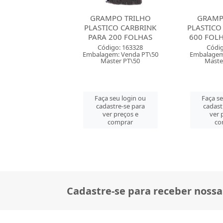
MPO TRILHO
GRAMPO TRILHO
GRAMP
ICO CARBRINK
PLASTICO DELLO PARA
PLASTICO
 200 FOLHAS
600 FOLHAS BRANCO
300 FO
digo: 163328
Código: 27268
Códig
em: Venda PT\50
Embalagem: Venda PT\50
Embalagem
aster PT\50
Master CM\500
Maste
 seu login ou
Faça seu login ou
Faça s
astre-se para
cadastre-se para
cadast
er preços e
ver preços e
ver 
comprar
comprar
co
Cadastre-se para receber nossa