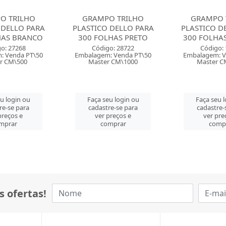
O TRILHO
GRAMPO TRILHO
GRAMPO 
 DELLO PARA
PLASTICO DELLO PARA
PLASTICO 
LHAS PRETO
300 FOLHAS BRANCO
PARA 200
o: 28722
Código: 11246
Código: 
: Venda PT\50
Embalagem: Venda PT\50
Embalagem: V
r CM\1000
Master CM\1000
Master 
eu login ou
Faça seu login ou
Faça seu 
re-se para
cadastre-se para
cadastre-
preços e
ver preços e
ver pre
mprar
comprar
comp
s ofertas!