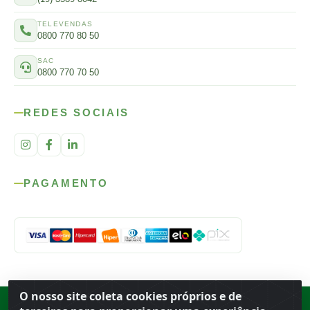
TELEVENDAS
0800 770 80 50
SAC
0800 770 70 50
REDES SOCIAIS
PAGAMENTO
O nosso site coleta cookies próprios e de
Rod. SP-215, s/n, km 98 — Área Rural
·
Porto Ferreira
/
SP
·
BR
· CEP