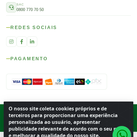
SAC
0800 770 70 50
REDES SOCIAIS
PAGAMENTO
O nosso site coleta cookies próprios e de
Rod. SP-215, s/n, km 98 — Área Rural
·
Porto Ferreira
/
SP
·
BR
· CEP
terceiros para proporcionar uma experiência
13.669-899
· CNPJ 56.679.863/0001-91
personalizada ao usuário, apresentar
© 2026 Atacado Ideal
publicidade relevante de acordo com o seu perfil
e melhorar a qualidade do nosso site.