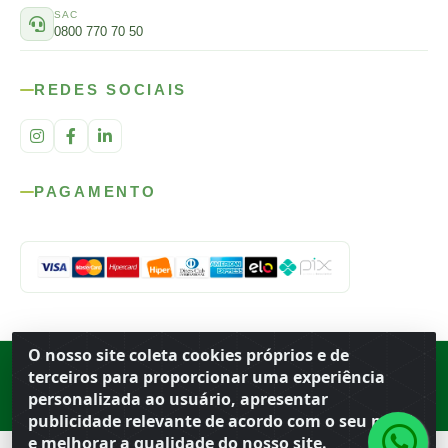
SAC
0800 770 70 50
REDES SOCIAIS
PAGAMENTO
O nosso site coleta cookies próprios e de
Rod. SP-215, s/n, km 98 — Área Rural
·
Porto Ferreira
/
SP
·
BR
· CEP
terceiros para proporcionar uma experiência
13.669-899
· CNPJ 56.679.863/0001-91
personalizada ao usuário, apresentar
© 2026 Atacado Ideal
publicidade relevante de acordo com o seu perfil
e melhorar a qualidade do nosso site.