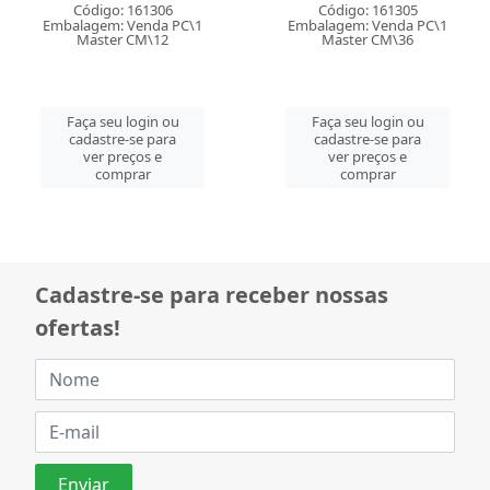
Código: 161306
Código: 161305
Embalagem: Venda PC\1
Embalagem: Venda PC\1
Master CM\12
Master CM\36
Faça seu login ou
Faça seu login ou
cadastre-se para
cadastre-se para
ver preços e
ver preços e
comprar
comprar
Cadastre-se para receber nossas
ofertas!