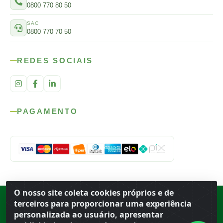
0800 770 80 50
SAC
0800 770 70 50
REDES SOCIAIS
PAGAMENTO
O nosso site coleta cookies próprios e de
Rod. SP-215, s/n, km 98 — Área Rural
·
Porto Ferreira
/
SP
·
BR
· CEP
terceiros para proporcionar uma experiência
13.669-899
· CNPJ 56.679.863/0001-91
personalizada ao usuário, apresentar
© 2026 Atacado Ideal