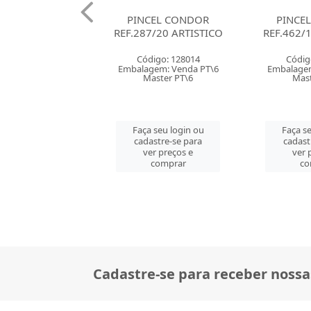
CEL CONDOR
PINCEL CONDOR
ROLO ES
7/20 ARTISTICO
REF.462/10 ARTISTICO
13
ESCOLAR/
digo: 128014
Código: 113384
Códig
gem: Venda PT\6
Embalagem: Venda PT\6
Embalagem
aster PT\6
Master PT\6
Mast
 seu login ou
Faça seu login ou
Faça se
astre-se para
cadastre-se para
cadast
er preços e
ver preços e
ver 
comprar
comprar
co
Cadastre-se para receber nossa