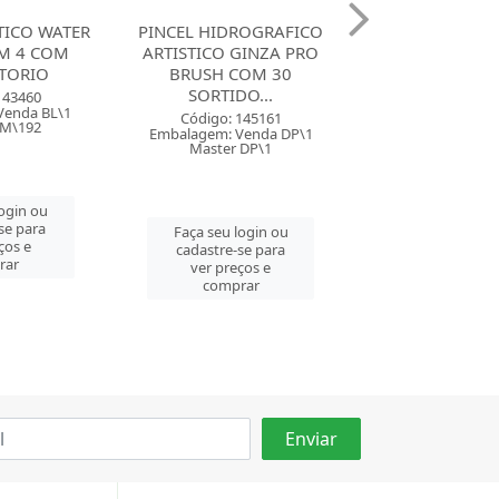
ROGRAFICO
PINCEL HIDROGRAFICA
PINCEL MAR
GINZA PRO
ARTISTICO GINZA NANO
ARTISTICO GI
COM 30
BRUSH COM 30 SORTID...
FINE .4 PO
O...
Código: 145162
Código: 145
Embalagem: Venda DP\1
Embalagem: Ven
145161
Master DP\1
Master ET
Venda DP\1
 DP\1
Faça seu login ou
Faça seu log
cadastre-se para
cadastre-se 
login ou
ver preços e
ver preços
se para
comprar
comprar
ços e
rar