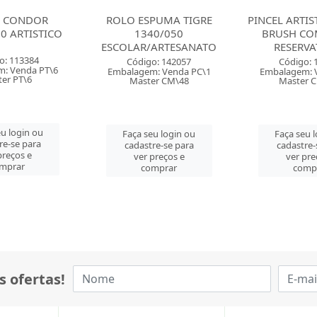
PUMA TIGRE
PINCEL ARTISTICO WATER
PINCEL HID
40/050
BRUSH COM 4 COM
ARTISTICO 
ARTESANATO
RESERVATORIO
BRUSH 
SORTID
o: 142057
Código: 143460
: Venda PC\1
Embalagem: Venda BL\1
Código: 
er CM\48
Master CM\192
Embalagem: 
Master
u login ou
Faça seu login ou
re-se para
cadastre-se para
Faça seu 
preços e
ver preços e
cadastre-
mprar
comprar
ver pre
comp
s ofertas!