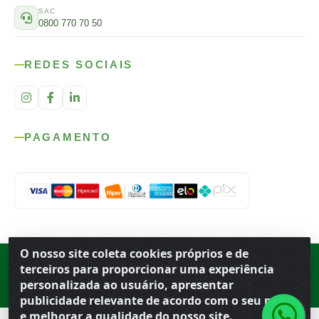
SAC
0800 770 70 50
REDES SOCIAIS
PAGAMENTO
O nosso site coleta cookies próprios e de
Rod. SP-215, s/n, km 98 — Área Rural
·
Porto Ferreira
/
SP
·
BR
· CEP
terceiros para proporcionar uma experiência
13.669-899
· CNPJ 56.679.863/0001-91
personalizada ao usuário, apresentar
© 2026 Atacado Ideal
publicidade relevante de acordo com o seu perfil
e melhorar a qualidade do nosso site.