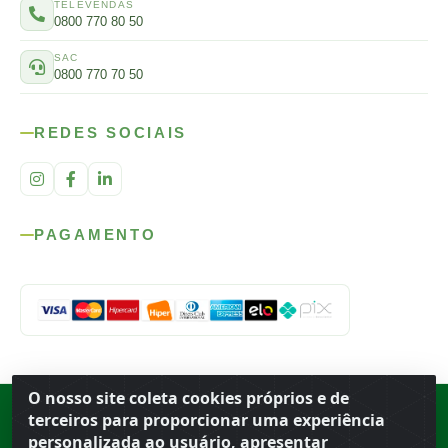
TELEVENDAS
0800 770 80 50
SAC
0800 770 70 50
REDES SOCIAIS
PAGAMENTO
O nosso site coleta cookies próprios e de
Rod. SP-215, s/n, km 98 — Área Rural
·
Porto Ferreira
/
SP
·
BR
· CEP
terceiros para proporcionar uma experiência
13.669-899
· CNPJ 56.679.863/0001-91
personalizada ao usuário, apresentar