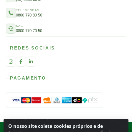
TELEVENDAS
0800 770 80 50
SAC
0800 770 70 50
REDES SOCIAIS
PAGAMENTO
O nosso site coleta cookies próprios e de
Rod. SP-215, s/n, km 98 — Área Rural
·
Porto Ferreira
/
SP
·
BR
· CEP