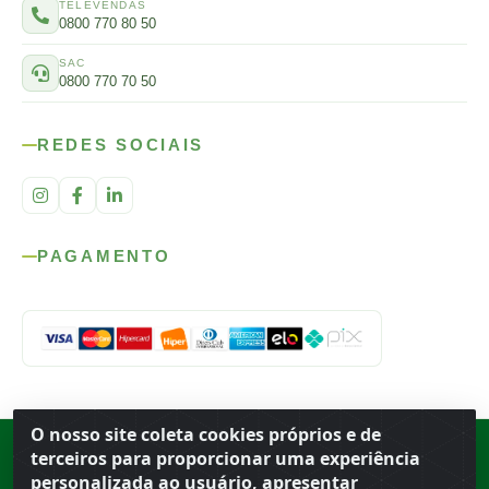
TELEVENDAS
0800 770 80 50
SAC
0800 770 70 50
REDES SOCIAIS
PAGAMENTO
O nosso site coleta cookies próprios e de
Rod. SP-215, s/n, km 98 — Área Rural
·
Porto Ferreira
/
SP
·
BR
· CEP
terceiros para proporcionar uma experiência
13.669-899
· CNPJ 56.679.863/0001-91
personalizada ao usuário, apresentar