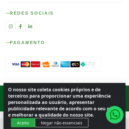
REDES SOCIAIS
PAGAMENTO
O nosso site coleta cookies próprios e de
Rod. SP-215, s/n, km 98 — Área Rural
·
Porto Ferreira
/
SP
·
BR
· CEP
terceiros para proporcionar uma experiência
13.669-899
· CNPJ 56.679.863/0001-91
personalizada ao usuário, apresentar
© 2026 Atacado Ideal
publicidade relevante de acordo com o seu perfil
e melhorar a qualidade do nosso site.
Aceito
Negar não essenciais