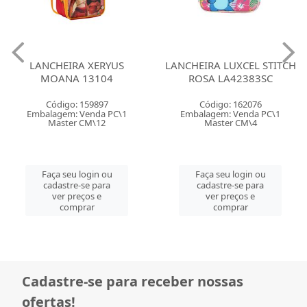
LANCHEIRA XERYUS
LANCHEIRA LUXCEL STITCH
MOANA 13104
ROSA LA42383SC
Código: 159897
Código: 162076
Embalagem: Venda PC\1
Embalagem: Venda PC\1
Master CM\12
Master CM\4
Faça seu login ou
Faça seu login ou
cadastre-se para
cadastre-se para
ver preços e
ver preços e
comprar
comprar
Cadastre-se para receber nossas
ofertas!