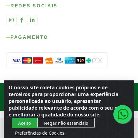
REDES SOCIAIS
PAGAMENTO
O nosso site coleta cookies próprios e de
Rod. SP-215, s/n, km 98 — Área Rural
·
Porto Ferreira
/
SP
·
BR
· CEP
terceiros para proporcionar uma experiência
13.669-899
· CNPJ 56.679.863/0001-91
personalizada ao usuário, apresentar
© 2026 Atacado Ideal
publicidade relevante de acordo com o seu perfil
e melhorar a qualidade do nosso site.
Aceito
Negar não essenciais
Preferências de Cookies