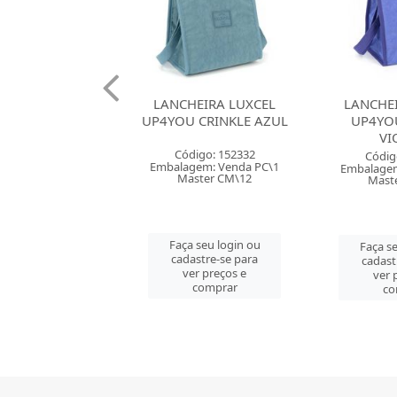
HEIRA LUXCEL
LANCHEIRA LUXCEL
LANCHEI
 CRINKLE AZUL
UP4YOU CRINKLE
FEMININ
VIOLETA
LA4203
digo: 152332
Código: 152425
Códig
gem: Venda PC\1
Embalagem: Venda PC\1
Embalagem
ster CM\12
Master CM\12
Mast
 seu login ou
Faça seu login ou
Faça se
astre-se para
cadastre-se para
cadast
er preços e
ver preços e
ver 
comprar
comprar
co