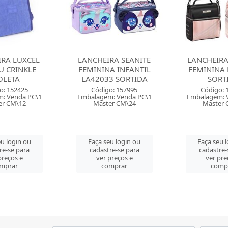
RA SEANITE
LANCHEIRA SEANITE
LANCHEIRA
A INFANTIL
FEMININA LA42052
FEMININA 
3 SORTIDA
SORTIDA
SORT
o: 157995
Código: 158047
Código: 
: Venda PC\1
Embalagem: Venda PC\1
Embalagem: 
er CM\24
Master CM\12
Master 
u login ou
Faça seu login ou
Faça seu 
re-se para
cadastre-se para
cadastre-
preços e
ver preços e
ver pre
mprar
comprar
comp