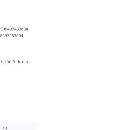
 7908497433604
908497433604
rtação Indireta
n ou