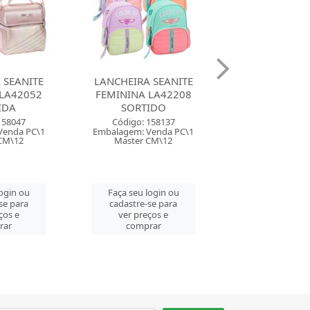
 SEANITE
LANCHEIRA LUXCEL
LANCHEIRA L
LA42208
PATRULHA CANINA AZUL
PATRULHA C
IDO
LA41623PA
VERMELHO LA
158137
Código: 159706
Código: 159
Venda PC\1
Embalagem: Venda PC\1
Embalagem: Ven
CM\12
Master PC\1
Master PC
login ou
Faça seu login ou
Faça seu log
se para
cadastre-se para
cadastre-se 
ços e
ver preços e
ver preços
rar
comprar
comprar