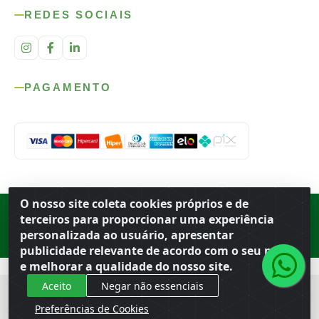
REDES SOCIAIS
PAGAMENTO
O nosso site coleta cookies próprios e de
Rod. SP-215, s/n, km 98 — Área Rural
·
Porto Ferreira
/
SP
·
BR
· CEP
terceiros para proporcionar uma experiência
13.669-899
· CNPJ 56.679.863/0001-91
personalizada ao usuário, apresentar
© 2026 Atacado Ideal
publicidade relevante de acordo com o seu perfil
e melhorar a qualidade do nosso site.
Aceito
Negar não essenciais
Preferências de Cookies