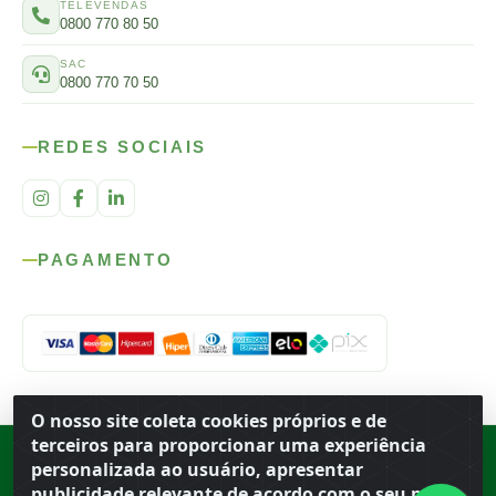
TELEVENDAS
0800 770 80 50
SAC
0800 770 70 50
REDES SOCIAIS
PAGAMENTO
O nosso site coleta cookies próprios e de
terceiros para proporcionar uma experiência
Rod. SP-215, s/n, km 98 — Área Rural
·
Porto Ferreira
/
SP
·
BR
· CEP
personalizada ao usuário, apresentar
13.669-899
· CNPJ 56.679.863/0001-91
publicidade relevante de acordo com o seu perfil