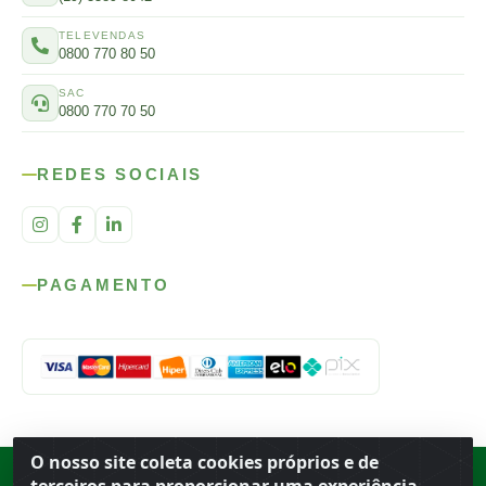
TELEVENDAS
0800 770 80 50
SAC
0800 770 70 50
REDES SOCIAIS
PAGAMENTO
O nosso site coleta cookies próprios e de
Rod. SP-215, s/n, km 98 — Área Rural
·
Porto Ferreira
/
SP
·
BR
· CEP