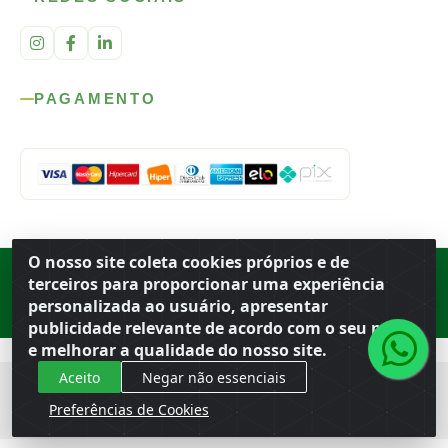
PAGAMENTO
O nosso site coleta cookies próprios e de
Rod. SP-215, s/n, km 98 — Área Rural
·
Porto Ferreira
/
SP
·
BR
· CEP
terceiros para proporcionar uma experiência
13.669-899
· CNPJ 56.679.863/0001-91
personalizada ao usuário, apresentar
© 2026 Atacado Ideal
publicidade relevante de acordo com o seu perfil
e melhorar a qualidade do nosso site.
Aceito
Negar não essenciais
Preferências de Cookies