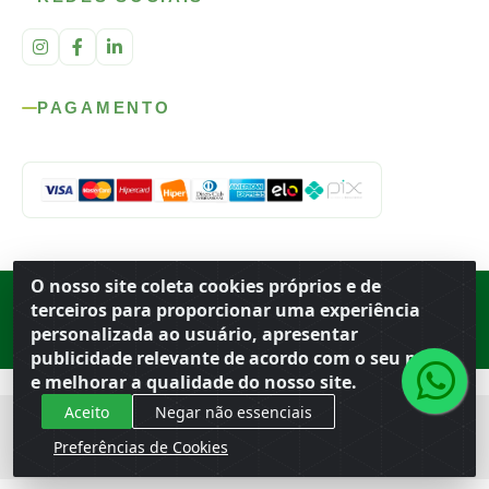
PAGAMENTO
O nosso site coleta cookies próprios e de
Rod. SP-215, s/n, km 98 — Área Rural
·
Porto Ferreira
/
SP
·
BR
· CEP
terceiros para proporcionar uma experiência
13.669-899
· CNPJ 56.679.863/0001-91
personalizada ao usuário, apresentar
© 2026 Atacado Ideal
publicidade relevante de acordo com o seu perfil
e melhorar a qualidade do nosso site.
Aceito
Negar não essenciais
Preferências de Cookies