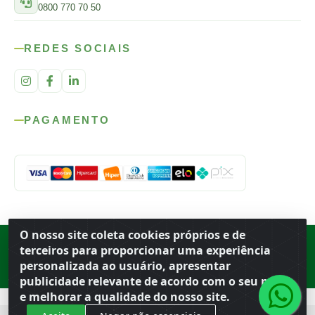
0800 770 70 50
REDES SOCIAIS
PAGAMENTO
O nosso site coleta cookies próprios e de
Rod. SP-215, s/n, km 98 — Área Rural
·
Porto Ferreira
/
SP
·
BR
· CEP
terceiros para proporcionar uma experiência
13.669-899
· CNPJ 56.679.863/0001-91
personalizada ao usuário, apresentar
© 2026 Atacado Ideal
publicidade relevante de acordo com o seu perfil
e melhorar a qualidade do nosso site.