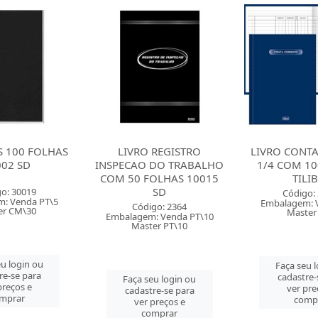
 REGISTRO
LIVRO CONTA CORRENTE
LIVRO RE
DO TRABALHO
1/4 COM 100 FOLHAS
MODELO 6 
OLHAS 10015
TILIBRA
OCORRENCI
SD
FOLHAS 
Código: 23002
Embalagem: Venda PT\5
go: 2364
Código:
Master PT\5
: Venda PT\10
Embalagem: V
er PT\10
Master 
Faça seu login ou
cadastre-se para
u login ou
Faça seu 
ver preços e
re-se para
cadastre-
comprar
preços e
ver pre
mprar
comp