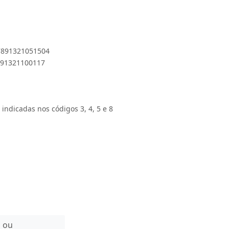
 7891321051504
7891321100117
 indicadas nos códigos 3, 4, 5 e 8
n ou