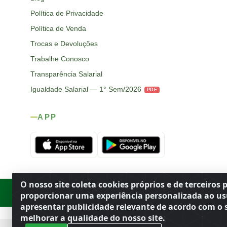
Política de Privacidade
Política de Venda
Trocas e Devoluções
Trabalhe Conosco
Transparência Salarial
Igualdade Salarial — 1° Sem/2026
PDF
APP
O nosso site coleta cookies próprios e de terceiros 
Rod. SP-215, s/n, km 98 — Área Rural
·
Porto Ferreira
/
SP
·
BR
· CEP
proporcionar uma experiência personalizada ao us
apresentar publicidade relevante de acordo com o s
melhorar a qualidade do nosso site.