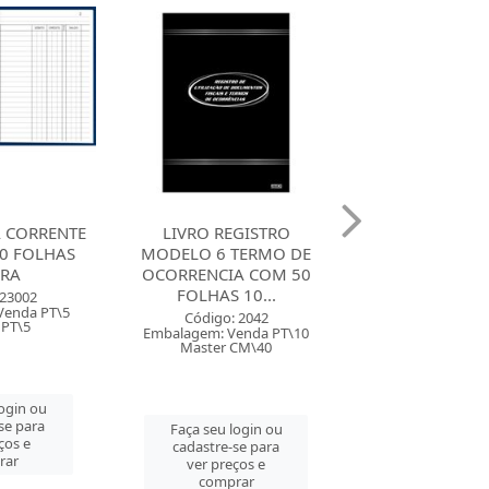
GISTRO
LIVRO DE REGISTRO DE
LIVRO CONTA C
TERMO DE
EMPREGADO COM 50
OFICIO COM 10
A COM 50
FOLHAS 10017 SD
10010 S
10...
Código: 2030
Código: 20
Embalagem: Venda PT\10
Embalagem: Ven
 2042
Master CM\40
Master CM
enda PT\10
CM\40
Faça seu login ou
Faça seu log
cadastre-se para
cadastre-se 
login ou
ver preços e
ver preços
se para
comprar
comprar
ços e
rar