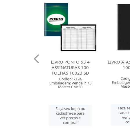
O PONTO 53 4
LIVRO ATAS 100 FOLHAS
LIVRO
NATURAS 100
10002 SD
INSPECAO 
AS 10023 SD
COM 50 F
Código: 30019
ódigo: 7124
Embalagem: Venda PT\5
gem: Venda PT\5
Códi
Master CM\30
ster CM\30
Embalagem
Mast
Faça seu login ou
 seu login ou
cadastre-se para
astre-se para
Faça se
ver preços e
er preços e
cadast
comprar
comprar
ver 
co