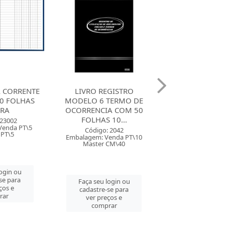
GISTRO
LIVRO DE REGISTRO DE
LIVRO CONTA C
TERMO DE
EMPREGADO COM 50
OFICIO COM 10
A COM 50
FOLHAS 10017 SD
10010 S
10...
Código: 2030
Código: 20
Embalagem: Venda PT\10
Embalagem: Ven
 2042
Master CM\40
Master CM
enda PT\10
CM\40
Faça seu login ou
Faça seu log
cadastre-se para
cadastre-se 
login ou
ver preços e
ver preços
se para
comprar
comprar
ços e
rar