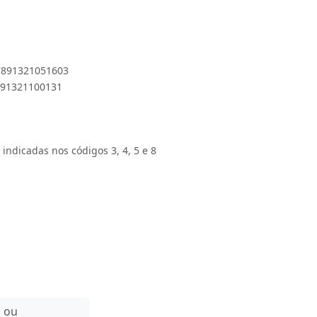
 7891321051603
7891321100131
 indicadas nos códigos 3, 4, 5 e 8
n ou