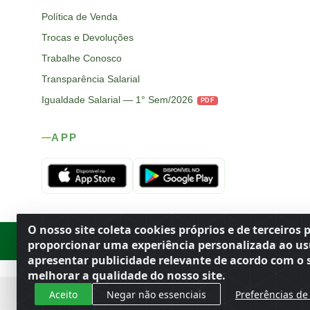
Política de Venda
Trocas e Devoluções
Trabalhe Conosco
Transparência Salarial
Igualdade Salarial — 1° Sem/2026
PDF
APP
O nosso site coleta cookies próprios e de terceiros 
Rod. SP-215, s/n, km 98 — Área Rural
·
Porto Ferreira
/
SP
·
BR
· CEP
proporcionar uma experiência personalizada ao us
apresentar publicidade relevante de acordo com o s
melhorar a qualidade do nosso site.
Aceito
Negar não essenciais
Preferências de