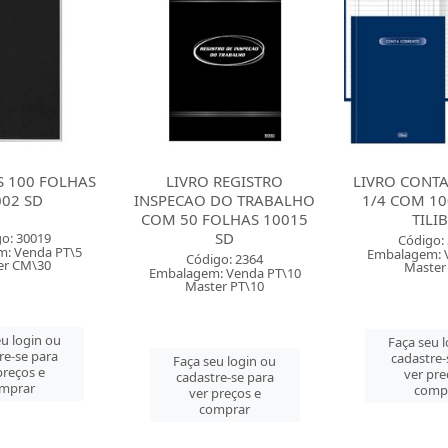
 REGISTRO
LIVRO CONTA CORRENTE
LIVRO RE
DO TRABALHO
1/4 COM 100 FOLHAS
MODELO 6 
OLHAS 10015
TILIBRA
OCORRENCI
SD
FOLHAS 
Código: 23002
Embalagem: Venda PT\5
go: 2364
Código:
Master PT\5
: Venda PT\10
Embalagem: V
er PT\10
Master 
Faça seu login ou
cadastre-se para
u login ou
Faça seu 
ver preços e
re-se para
cadastre-
comprar
preços e
ver pre
mprar
comp