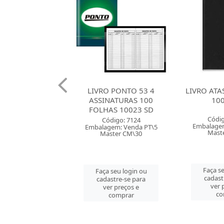
O PONTO 53 4
LIVRO ATAS 100 FOLHAS
LIVRO
NATURAS 100
10002 SD
INSPECAO 
AS 10023 SD
COM 50 F
Código: 30019
ódigo: 7124
Embalagem: Venda PT\5
gem: Venda PT\5
Códi
Master CM\30
ster CM\30
Embalagem
Mast
Faça seu login ou
 seu login ou
cadastre-se para
astre-se para
Faça se
ver preços e
er preços e
cadast
comprar
comprar
ver 
co