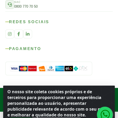
SAC
0800 770 70 50
REDES SOCIAIS
PAGAMENTO
O nosso site coleta cookies próprios e de
Rod. SP-215, s/n, km 98 — Área Rural
·
Porto Ferreira
/
SP
·
BR
· CEP
terceiros para proporcionar uma experiência
13.669-899
· CNPJ 56.679.863/0001-91
personalizada ao usuário, apresentar
© 2026 Atacado Ideal
publicidade relevante de acordo com o seu perfil
e melhorar a qualidade do nosso site.