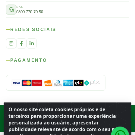
SAC
0800 770 70 50
REDES SOCIAIS
PAGAMENTO
O nosso site coleta cookies próprios e de
Rod. SP-215, s/n, km 98 — Área Rural
·
Porto Ferreira
/
SP
·
BR
· CEP
terceiros para proporcionar uma experiência
13.669-899
· CNPJ 56.679.863/0001-91
personalizada ao usuário, apresentar
© 2026 Atacado Ideal
publicidade relevante de acordo com o seu perfil