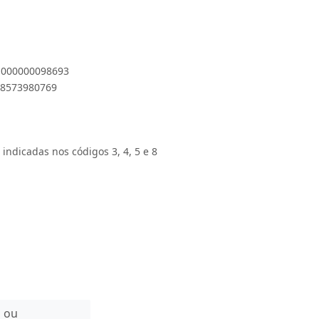
 1000000098693
788573980769
 indicadas nos códigos 3, 4, 5 e 8
n ou