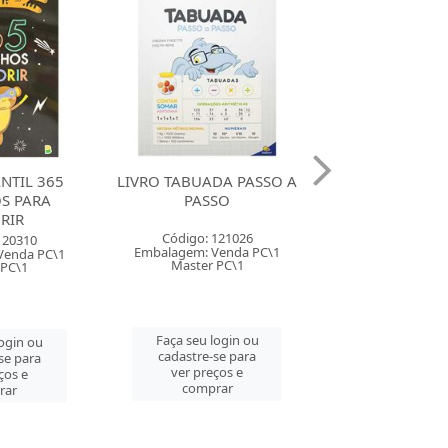
DA PASSO A
LIVRO INFANTIL
LIVRO INFA
SO
COLORINDO HISTORIAS
COLORINDO HI
COM 10 ECO BIBLIA
COM 10 ECO CLA
121026
Código: 127994
Código: 127
Venda PC\1
Embalagem: Venda PT\1
Embalagem: Ven
 PC\1
Master PT\1
Master PT
login ou
Faça seu login ou
Faça seu log
se para
cadastre-se para
cadastre-se 
ços e
ver preços e
ver preços
rar
comprar
comprar