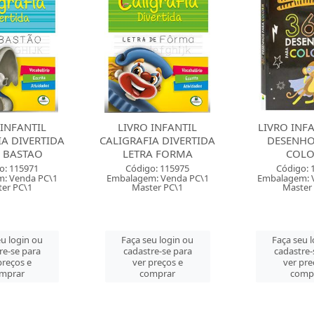
 INFANTIL
LIVRO INFANTIL 365
LIVRO TABUA
IA DIVERTIDA
DESENHOS PARA
PAS
A FORMA
COLORIR
Código: 
o: 115975
Código: 120310
Embalagem: 
: Venda PC\1
Embalagem: Venda PC\1
Master
er PC\1
Master PC\1
Faça seu 
u login ou
Faça seu login ou
cadastre-
re-se para
cadastre-se para
ver pre
preços e
ver preços e
comp
mprar
comprar