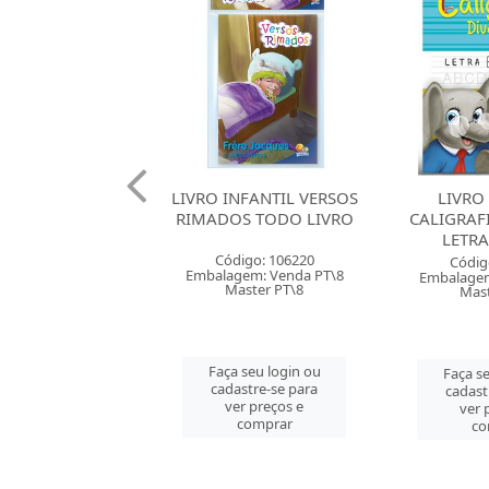
NFANTIL VERSOS
LIVRO INFANTIL
LIVRO
S TODO LIVRO
CALIGRAFIA DIVERTIDA
CALIGRAF
LETRA BASTAO
LETR
digo: 106220
Código: 115971
Códig
gem: Venda PT\8
Embalagem: Venda PC\1
Embalagem
aster PT\8
Master PC\1
Mast
 seu login ou
Faça seu login ou
Faça se
astre-se para
cadastre-se para
cadast
er preços e
ver preços e
ver 
comprar
comprar
co