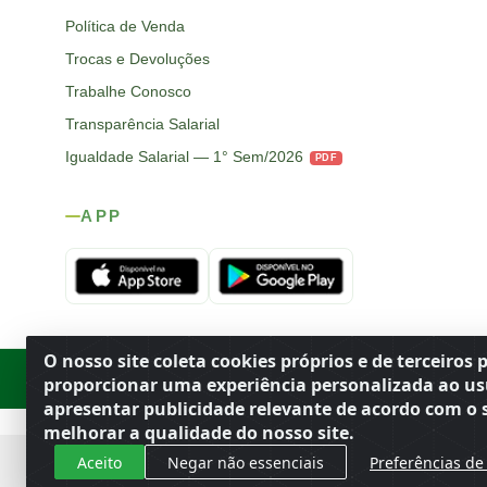
Política de Venda
Trocas e Devoluções
Trabalhe Conosco
Transparência Salarial
Igualdade Salarial — 1° Sem/2026
PDF
APP
O nosso site coleta cookies próprios e de terceiros 
Rod. SP-215, s/n, km 98 — Área Rural
·
Porto Ferreira
/
SP
·
BR
· CEP
proporcionar uma experiência personalizada ao us
apresentar publicidade relevante de acordo com o s
melhorar a qualidade do nosso site.
Aceito
Negar não essenciais
Preferências de