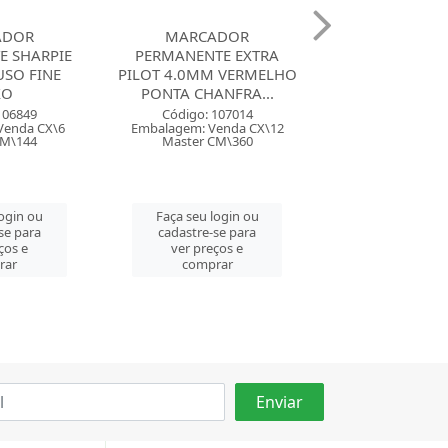
ADOR
MARCADOR
PINCEL ATOMIC
E SHARPIE
PERMANENTE EXTRA
PILOT SM 
USO FINE
PILOT 4.0MM VERMELHO
XO
PONTA CHANFRA...
Código: 11
Embalagem: Ven
106849
Código: 107014
Master CM
Venda CX\6
Embalagem: Venda CX\12
CM\144
Master CM\360
Faça seu log
cadastre-se 
login ou
Faça seu login ou
ver preços
se para
cadastre-se para
comprar
ços e
ver preços e
rar
comprar