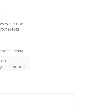
6
 7897571941046
897571981042
rtação Indireta
n ou
eços e comprar