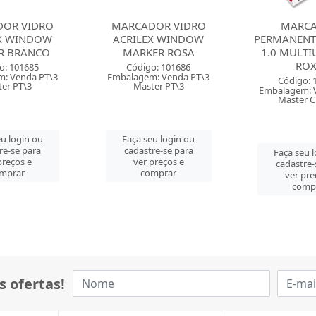
OR VIDRO
MARCADOR VIDRO
MARC
EX WINDOW
ACRILEX WINDOW
PERMANENT
R BRANCO
MARKER ROSA
1.0 MULTI
RO
o: 101685
Código: 101686
: Venda PT\3
Embalagem: Venda PT\3
Código: 
er PT\3
Master PT\3
Embalagem: 
Master 
eu login ou
Faça seu login ou
re-se para
cadastre-se para
Faça seu 
preços e
ver preços e
cadastre-
mprar
comprar
ver pre
comp
s ofertas!