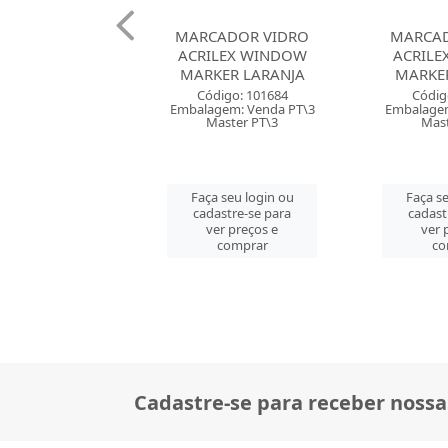
ADOR VIDRO
MARCADOR VIDRO
MARCAD
LEX WINDOW
ACRILEX WINDOW
ACRIL
 AMARELO OURO
MARKER LARANJA
MARKE
digo: 101683
Código: 101684
Códig
gem: Venda PT\3
Embalagem: Venda PT\3
Embalagem
aster PT\3
Master PT\3
Mast
 seu login ou
Faça seu login ou
Faça s
astre-se para
cadastre-se para
cadast
er preços e
ver preços e
ver 
comprar
comprar
co
Cadastre-se para receber nossa