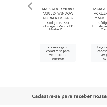
ADOR VIDRO
MARCADOR VIDRO
MARCAD
LEX WINDOW
ACRILEX WINDOW
ACRILE
ER LARANJA
MARKER BRANCO
MARK
digo: 101684
Código: 101685
Códig
gem: Venda PT\3
Embalagem: Venda PT\3
Embalagem
aster PT\3
Master PT\3
Mast
 seu login ou
Faça seu login ou
Faça se
astre-se para
cadastre-se para
cadast
er preços e
ver preços e
ver 
comprar
comprar
co
Cadastre-se para receber nossa