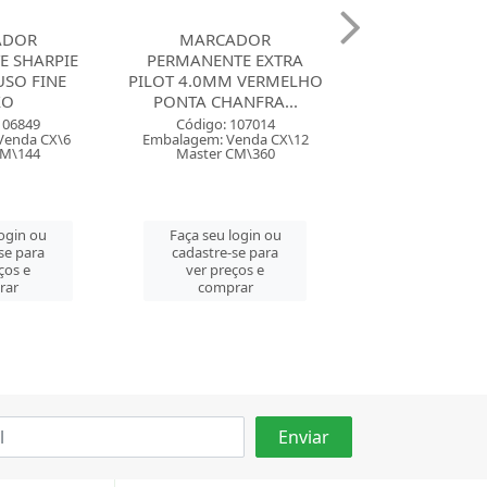
ADOR
PINCEL ATOMICO 1100-P
PINCEL ATOMIC
TE EXTRA
PILOT SM AZUL
PILOT SM P
 VERMELHO
NFRA...
Código: 116409
Código: 116
Embalagem: Venda CT\1
Embalagem: Ven
107014
Master CM\24
Master CM
enda CX\12
CM\360
Faça seu login ou
Faça seu log
cadastre-se para
cadastre-se 
login ou
ver preços e
ver preços
se para
comprar
comprar
ços e
rar