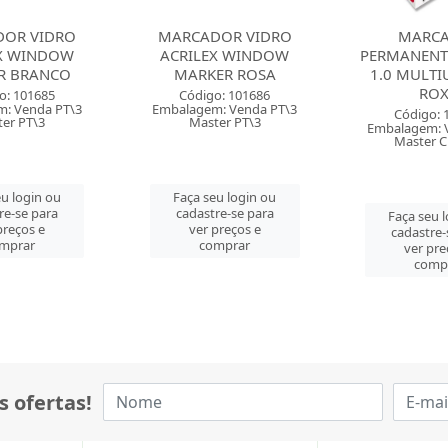
OR VIDRO
MARCADOR
MARC
X WINDOW
PERMANENTE SHARPIE
PERMANEN
ER ROSA
1.0 MULTIUSO FINE
PILOT 4.0MM
ROXO
PONTA CHA
o: 101686
: Venda PT\3
Código: 106849
Código: 
er PT\3
Embalagem: Venda CX\6
Embalagem: V
Master CM\144
Master 
u login ou
re-se para
Faça seu login ou
Faça seu 
preços e
cadastre-se para
cadastre-
mprar
ver preços e
ver pre
comprar
comp
s ofertas!