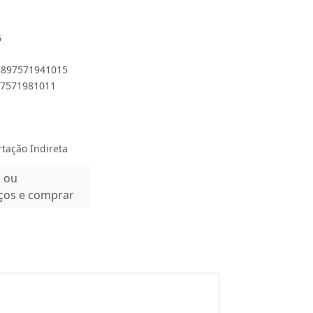
6
 7897571941015
897571981011
rtação Indireta
n ou
eços e comprar