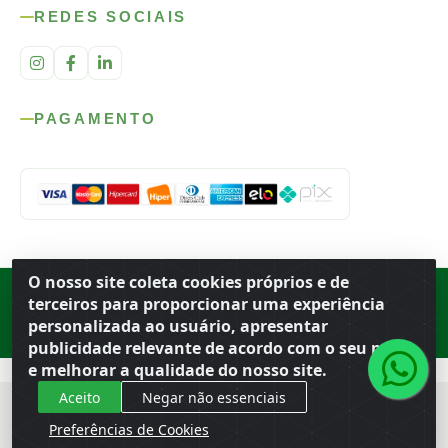
REDES SOCIAIS
PAGAMENTO
O nosso site coleta cookies próprios e de
Rod. SP-215, s/n, km 98 — Área Rural
·
Porto Ferreira
/
SP
·
BR
· CEP
terceiros para proporcionar uma experiência
13.669-899
· CNPJ 56.679.863/0001-91
personalizada ao usuário, apresentar
© 2026 Atacado Ideal
publicidade relevante de acordo com o seu perfil
e melhorar a qualidade do nosso site.
Aceito
Negar não essenciais
Preferências de Cookies