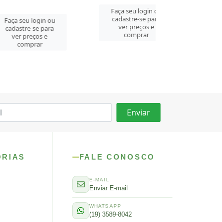
Faça seu log
Faça seu login ou
cadastre-se 
cadastre-se para
login ou
ver preços
ver preços e
se para
comprar
comprar
ços e
rar
ORIAS
FALE CONOSCO
E-MAIL
Enviar E-mail
WHATSAPP
(19) 3589-8042