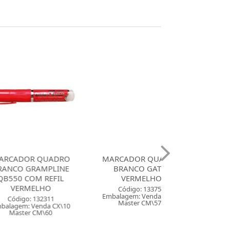
 QUADRO
MARCADOR QUADRO
MARCADOR Q
RAMPLINE
BRANCO GATTE
BRANCO GATTE
M REFIL
VERMELHO
ELHO
Código: 133
Código: 133755
Embalagem: Ven
Embalagem: Venda CX\12
132311
Master CM\
Master CM\576
enda CX\10
CM\60