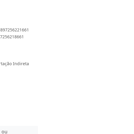
 7897256221661
897256218661
rtação Indireta
n ou