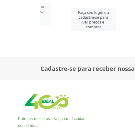
 seu login ou
Faça se
astre-se para
cadast
Faça seu login ou
er preços e
ver 
cadastre-se para
comprar
co
ver preços e
comprar
Cadastre-se para receber nossa
Entre os melhores. Há quatro décadas,
sendo Ideal.