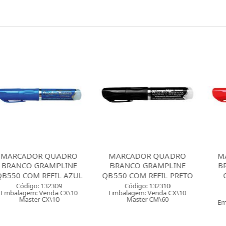
OR QUADRO
MARCADOR QUADRO
MARCADOR
GRAMPLINE
BRANCO GRAMPLINE
BRANCO G
M REFIL AZUL
QB550 COM REFIL PRETO
QB550 CO
VERM
o: 132309
Código: 132310
: Venda CX\10
Embalagem: Venda CX\10
Código: 
er CX\10
Master CM\60
Embalagem: V
Master 