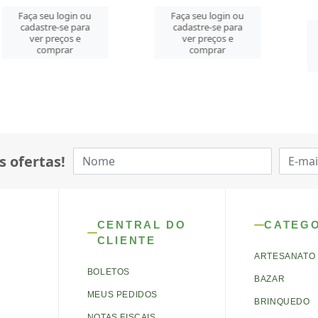
u login ou
Faça seu login ou
re-se para
cadastre-se para
Faça seu 
preços e
ver preços e
cadastre-
mprar
comprar
ver pre
comp
s ofertas!
CENTRAL DO
CATEG
CLIENTE
ARTESANATO
BOLETOS
BAZAR
MEUS PEDIDOS
BRINQUEDO
NOTAS FISCAIS