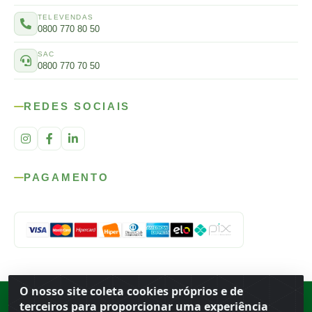
TELEVENDAS
0800 770 80 50
SAC
0800 770 70 50
REDES SOCIAIS
PAGAMENTO
O nosso site coleta cookies próprios e de
Rod. SP-215, s/n, km 98 — Área Rural
·
Porto Ferreira
/
SP
·
BR
· CEP
terceiros para proporcionar uma experiência