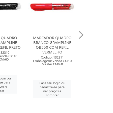
 QUADRO
MARCADOR QUADRO
MARCADOR Q
RAMPLINE
BRANCO GATTE
BRANCO GATTE
M REFIL
VERMELHO
ELHO
Código: 133
Código: 133755
Embalagem: Ven
Embalagem: Venda CX\12
132311
Master CM\
Master CM\576
enda CX\10
CM\60
Faça seu log
Faça seu login ou
cadastre-se 
cadastre-se para
login ou
ver preços
ver preços e
se para
comprar
comprar
ços e
rar