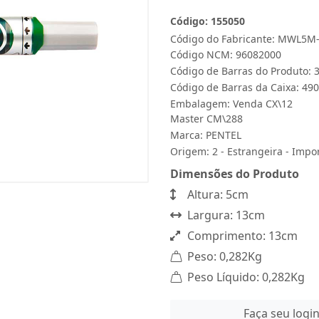
Código: 155050
Código do Fabricante: MWL5M
Código NCM: 96082000
Código de Barras do Produto:
Código de Barras da Caixa: 4
Embalagem: Venda CX\12
Master CM\288
Marca:
PENTEL
Origem: 2 - Estrangeira - Impo
Dimensões do Produto
Altura: 5cm
Largura: 13cm
Comprimento: 13cm
Peso: 0,282Kg
Peso Líquido: 0,282Kg
Faça seu logi