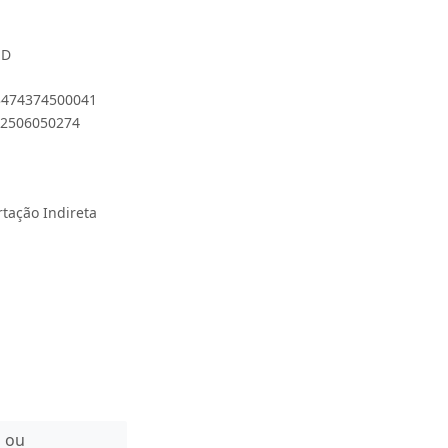
-D
 3474374500041
902506050274
rtação Indireta
n ou