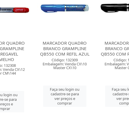
OR QUADRO
MARCADOR QUADRO
MARCADOR
GRAMPLINE
BRANCO GRAMPLINE
BRANCO G
M REFIL AZUL
QB550 COM REFIL PRETO
QB550 CO
VERM
o: 132309
Código: 132310
: Venda CX\10
Embalagem: Venda CX\10
Código: 
er CX\10
Master CM\60
Embalagem: V
Master 
u login ou
Faça seu login ou
re-se para
cadastre-se para
Faça seu 
preços e
ver preços e
cadastre-
mprar
comprar
ver pre
comp