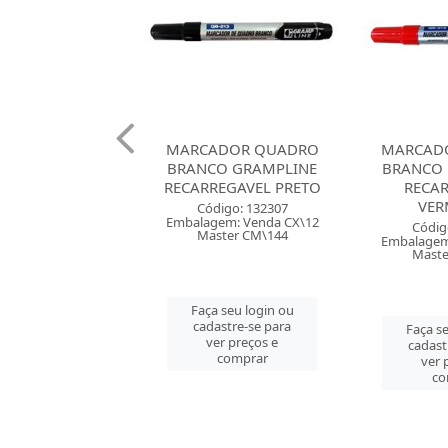
ADOR QUADRO
MARCADOR QUADRO
MARCAD
O GRAMPLINE
BRANCO GRAMPLINE
BRANCO 
REGAVEL PRETO
RECARREGAVEL
QB550 CO
VERMELHO
digo: 132307
Códig
em: Venda CX\12
Embalagem
Código: 132308
ster CM\144
Mast
Embalagem: Venda CX\12
Master CM\144
 seu login ou
Faça se
astre-se para
cadast
Faça seu login ou
er preços e
ver 
cadastre-se para
comprar
co
ver preços e
comprar