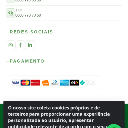
0800 770 80 50
SAC
0800 770 70 50
REDES SOCIAIS
PAGAMENTO
O nosso site coleta cookies próprios e de
Rod. SP-215, s/n, km 98 — Área Rural
·
Porto Ferreira
/
SP
·
BR
· CEP
terceiros para proporcionar uma experiência
13.669-899
· CNPJ 56.679.863/0001-91
personalizada ao usuário, apresentar
© 2026 Atacado Ideal
publicidade relevante de acordo com o seu perfil