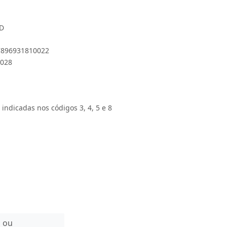
VD
 7896931810022
1028
 indicadas nos códigos 3, 4, 5 e 8
n ou