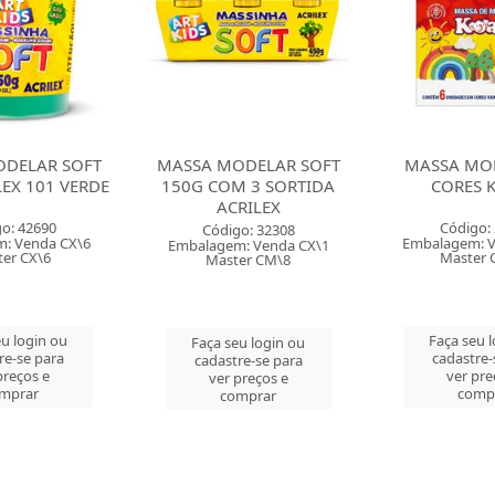
DELAR SOFT
MASSA MODELAR 06
MASSA M
 3 SORTIDA
CORES KOALA
FOFINHA 0
RILEX
MARI
Código: 27469
o: 32308
Código:
Embalagem: Venda PT\12
: Venda CX\1
Embalagem: V
Master CM\72
er CM\8
Master 
Faça seu login ou
u login ou
Faça seu 
cadastre-se para
re-se para
cadastre-
ver preços e
preços e
ver pre
comprar
mprar
comp