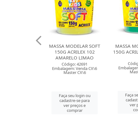
MODELAR SOFT
MASSA MODELAR SOFT
MASSA MO
 ACRILEX 102
150G ACRILEX 101 VERDE
150G COM
RELO LIMAO
AC
Código: 42690
digo: 42691
Códig
Embalagem: Venda CX\6
gem: Venda CX\6
Embalagem
Master CX\6
aster CX\6
Mast
Faça seu login ou
 seu login ou
Faça se
cadastre-se para
astre-se para
cadast
ver preços e
er preços e
ver 
comprar
comprar
co