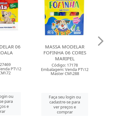
ODELAR
MASSA MODELAR
MASSA MODEL
6 CORES
FOFINHA 12 CORES
12 CORES 180
PEL
MARIPEL
TONS PAST
 17178
Código: 17177
Código: 164
enda PT\12
Embalagem: Venda PT\12
Embalagem: Ven
CM\288
Master CM\72
Master CM
login ou
Faça seu login ou
Faça seu log
se para
cadastre-se para
cadastre-se 
ços e
ver preços e
ver preços
rar
comprar
comprar