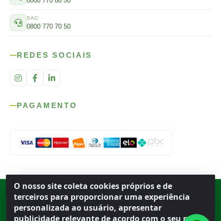
0800 770 80 50
SAC
0800 770 70 50
REDES SOCIAIS
PAGAMENTO
O nosso site coleta cookies próprios e de
Rod. SP-215, s/n, km 98 — Área Rural
·
Porto Ferreira
/
SP
·
BR
· CEP
terceiros para proporcionar uma experiência
13.669-899
· CNPJ 56.679.863/0001-91
personalizada ao usuário, apresentar
© 2026 Atacado Ideal
publicidade relevante de acordo com o seu perfil