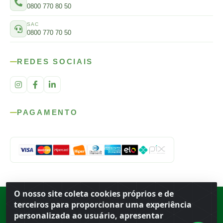
0800 770 80 50
SAC
0800 770 70 50
REDES SOCIAIS
PAGAMENTO
O nosso site coleta cookies próprios e de
Rod. SP-215, s/n, km 98 — Área Rural
·
Porto Ferreira
/
SP
·
BR
· CEP
terceiros para proporcionar uma experiência
13.669-899
· CNPJ 56.679.863/0001-91
personalizada ao usuário, apresentar
© 2026 Atacado Ideal