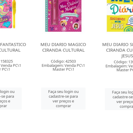
RIO MAGICO
MEU DIARIO SEGREDOS
MEU DIARI
A CULTURAL
CIRANDA CULTURAL
CIRANDA 
JESUS
PROIBID
o: 42503
Código: 139386
Código: 
: Venda PC\1
Embalagem: Venda PC\1
Embalagem: 
er PC\1
Master PC\1
Master
eu login ou
Faça seu login ou
Faça seu 
re-se para
cadastre-se para
cadastre-
preços e
ver preços e
ver pre
mprar
comprar
comp