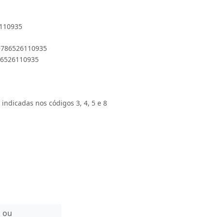
6110935
 9786526110935
786526110935
 indicadas nos códigos 3, 4, 5 e 8
n ou