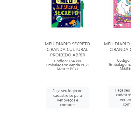
IARIO SECRETO
MEU DIARIO FANTASTICO
MEU DIA
DA CULTURAL
CIRANDA CULTURAL
CIRAND
IBIDO ABRIR
Código: 158325
Códig
digo: 154388
Embalagem: Venda PC\1
Embalagem
gem: Venda PC\1
Master PC\1
Mast
aster PC\1
Faça seu login ou
Faça s
 seu login ou
cadastre-se para
cadast
astre-se para
ver preços e
ver 
er preços e
comprar
co
comprar