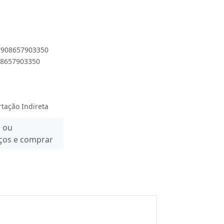
 7908657903350
908657903350
rtação Indireta
n ou
eços e comprar