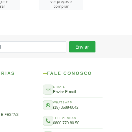
ver preços e
ços e
ver preços
comprar
rar
comprar
ORIAS
FALE CONOSCO
E-MAIL
Enviar E-mail
WHATSAPP
(19) 3589-8042
E FESTAS
TELEVENDAS
0800 770 80 50