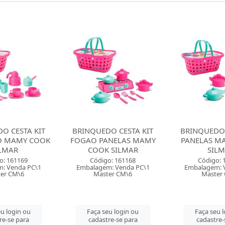
O CESTA KIT
BRINQUEDO CESTA KIT
BRINQUE
NELAS MAMY
PANELAS MAMY COOK
COZINHA PL
 SILMAR
SILMAR
PICA 
o: 161168
Código: 161167
Código: 
: Venda PC\1
Embalagem: Venda PC\1
Embalagem: 
er CM\6
Master CM\6
Master 
u login ou
Faça seu login ou
Faça seu 
re-se para
cadastre-se para
cadastre-