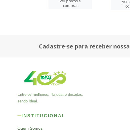
er preços e
ver preços e
ver 
comprar
comprar
co
Cadastre-se para receber nossa
Entre os melhores. Há quatro décadas,
sendo Ideal.
INSTITUCIONAL
Quem Somos