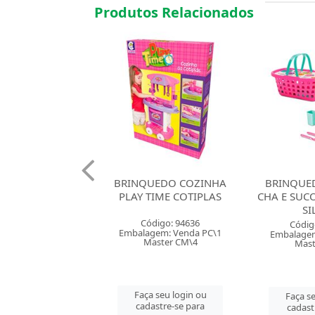
Produtos Relacionados
UEDO COZINHA
BRINQUEDO CESTA KIT
BRINQUED
TIME COTIPLAS
CHA E SUCO MAMY COOK
FOGAO PA
SILMAR
COOK
digo: 94636
Código: 161169
Códig
gem: Venda PC\1
Embalagem: Venda PC\1
Embalagem
aster CM\4
Master CM\6
Mast
 seu login ou
Faça seu login ou
Faça se
astre-se para
cadastre-se para
cadast