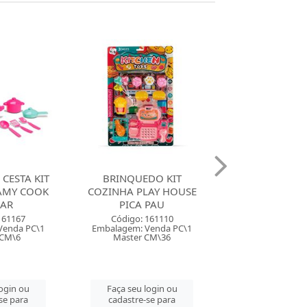
DO KIT
BRINQUEDO FASHION
BRINQUEDO C
AY HOUSE
KITCHEN COZINHA ROMA
CLASSIC COT
PAU
SORTID
Código: 160513
161110
Código: 120
Embalagem: Venda PC\1
Venda PC\1
Embalagem: Ven
Master CM\4
CM\36
Master CM
Faça seu login ou
login ou
Faça seu log
cadastre-se para
se para
cadastre-se 