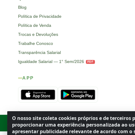
Blog
Política de Privacidade
Política de Venda
Trocas e Devoluções
Trabalhe Conosco
Transparência Salarial
Igualdade Salarial — 1° Sem/2026
PDF
APP
O nosso site coleta cookies próprios e de terceiros 
Rod. SP-215, s/n, km 98 — Área Rural
·
Porto Ferreira
/
SP
·
BR
· CEP
proporcionar uma experiência personalizada ao us
apresentar publicidade relevante de acordo com o s