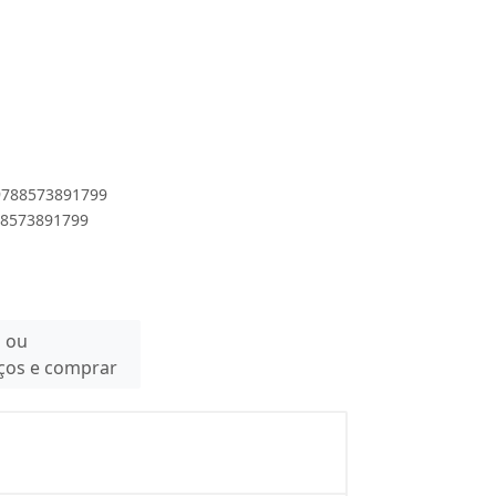
 9788573891799
788573891799
n ou
eços e comprar