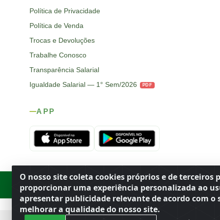
Política de Privacidade
Política de Venda
Trocas e Devoluções
Trabalhe Conosco
Transparência Salarial
Igualdade Salarial — 1° Sem/2026
PDF
APP
O nosso site coleta cookies próprios e de terceiros 
Rod. SP-215, s/n, km 98 — Área Rural
·
Porto Ferreira
/
SP
·
BR
· CEP
proporcionar uma experiência personalizada ao us
apresentar publicidade relevante de acordo com o s
melhorar a qualidade do nosso site.