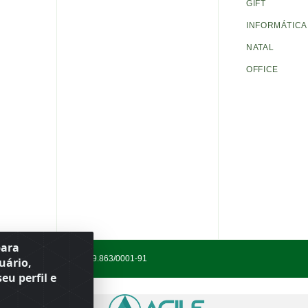
GIFT
INFORMÁTICA
NATAL
OFFICE
para
13.669-899
· CNPJ 56.679.863/0001-91
uário,
eu perfil e