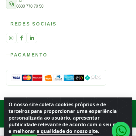
SAC
0800 770 70 50
REDES SOCIAIS
PAGAMENTO
O nosso site coleta cookies próprios e de
Rod. SP-215, s/n, km 98 — Área Rural
·
Porto Ferreira
/
SP
·
BR
· CEP
terceiros para proporcionar uma experiência
13.669-899
· CNPJ 56.679.863/0001-91
personalizada ao usuário, apresentar
© 2026 Atacado Ideal
publicidade relevante de acordo com o seu perfil
e melhorar a qualidade do nosso site.