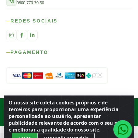
0800 770 70 50
REDES SOCIAIS
PAGAMENTO
O nosso site coleta cookies próprios e de
Rod. SP-215, s/n, km 98 — Área Rural
·
Porto Ferreira
/
SP
·
BR
· CEP
terceiros para proporcionar uma experiência
13.669-899
· CNPJ 56.679.863/0001-91
personalizada ao usuário, apresentar
© 2026 Atacado Ideal
publicidade relevante de acordo com o seu perfil
e melhorar a qualidade do nosso site.