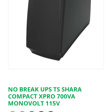
NO BREAK UPS TS SHARA
COMPACT XPRO 700VA
MONOVOLT 115V