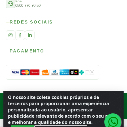
SAC
0800 770 70 50
REDES SOCIAIS
PAGAMENTO
O nosso site coleta cookies próprios e de
Rod. SP-215, s/n, km 98 — Área Rural
·
Porto Ferreira
/
SP
·
BR
· CEP
terceiros para proporcionar uma experiência
13.669-899
· CNPJ 56.679.863/0001-91
personalizada ao usuário, apresentar
© 2026 Atacado Ideal
publicidade relevante de acordo com o seu perfil
e melhorar a qualidade do nosso site.