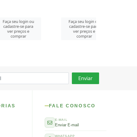
login ou
Faça seu login ou
Faça seu log
se para
cadastre-se para
cadastre-se 
ços e
ver preços e
ver preços
rar
comprar
comprar
ORIAS
FALE CONOSCO
E-MAIL
Enviar E-mail
WHATSAPP