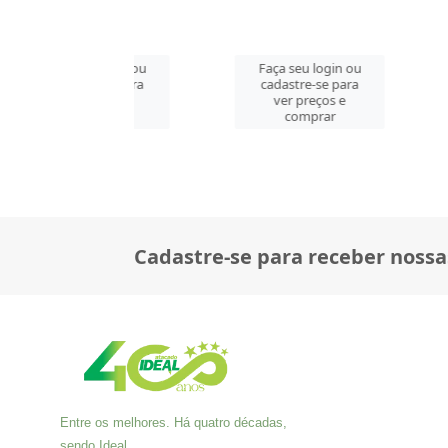
 seu login ou
Faça seu login ou
Faça se
astre-se para
cadastre-se para
cadast
er preços e
ver preços e
ver 
comprar
comprar
co
Cadastre-se para receber nossa
Entre os melhores. Há quatro décadas,
sendo Ideal.