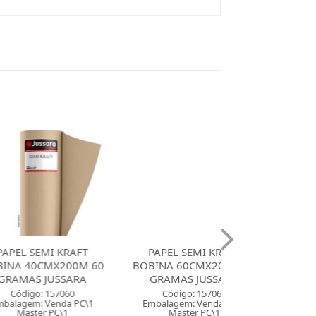
I KRAFT
PAPEL SEMI KRAFT
PAPEL SEMI 
MX200M 60
BOBINA 60CMX200M 60
BOBINA 120C
JUSSARA
GRAMAS JUSSARA
60 GRAMAS J
157060
Código: 157061
Código: 157
Venda PC\1
Embalagem: Venda PC\1
Embalagem: Ven
 PC\1
Master PC\1
Master PC