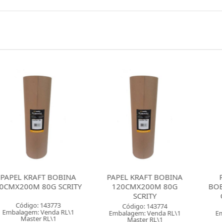
RAFT BOBINA
PAPEL KRAFT BOBINA
PAPEL SEM
 80G SCRITY
120CMX200M 80G
BOBINA 40C
SCRITY
GRAMAS 
o: 143773
Código: 143774
Código: 
: Venda RL\1
Embalagem: Venda RL\1
Embalagem: 
er RL\1
Master RL\1
Master