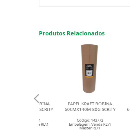
Produtos Relacionados
 KRAFT BOBINA
PAPEL KRAFT BOBINA
PAPEL K
40M 80G SCRITY
60CMX140M 80G SCRITY
60CMX200M
digo: 143771
Código: 143772
Códig
gem: Venda RL\1
Embalagem: Venda RL\1
Embalagem
aster RL\1
Master RL\1
Mast