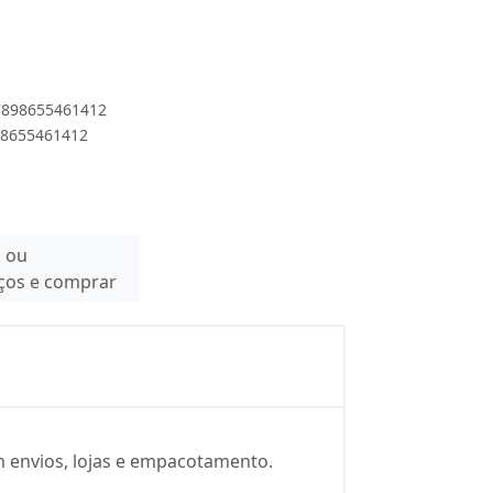
 7898655461412
898655461412
n ou
eços e comprar
m envios, lojas e empacotamento.