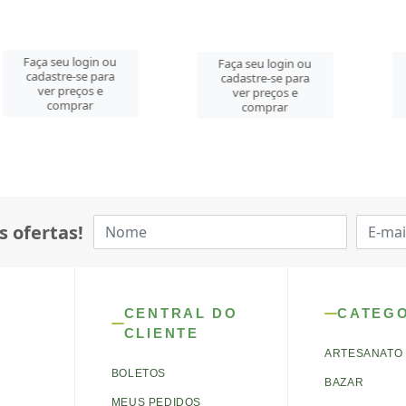
u login ou
Faça seu login ou
Faça seu 
re-se para
cadastre-se para
cadastre-
preços e
ver preços e
ver pre
mprar
comprar
comp
s ofertas!
CENTRAL DO
CATEG
CLIENTE
ARTESANATO
BOLETOS
BAZAR
MEUS PEDIDOS