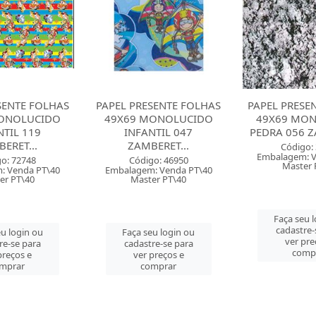
SENTE FOLHAS
PAPEL PRESENTE FOLHAS
PAPEL PRESE
ONOLUCIDO
49X69 MONOLUCIDO
49X69 MO
NTIL 047
PEDRA 056 ZAMBERETTI
PRATA 089 Z
ERET...
Código: 32389
Código:
Embalagem: Venda PT\40
Embalagem: V
o: 46950
Master PT\40
Master 
: Venda PT\40
er PT\40
Faça seu login ou
Faça seu 
cadastre-se para
cadastre-
u login ou
ver preços e
ver pre
re-se para
comprar
comp
preços e
mprar