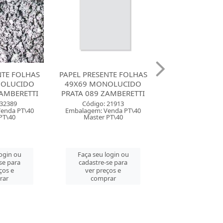
NTE FOLHAS
PAPEL PRESENTE FOLHAS
PAPEL PRESENT
NOLUCIDO
49X69 MONOLUCIDO
50X60 GES
AMBERETTI
NEUTRO 070 ZAMBERETTI
FEMININO 234
 21913
Código: 21904
Código: 164
enda PT\40
Embalagem: Venda PT\40
Embalagem: Ven
PT\40
Master PT\40
Master CM\
login ou
Faça seu login ou
Faça seu log
se para
cadastre-se para
cadastre-se 
ços e
ver preços e
ver preços
rar
comprar
comprar