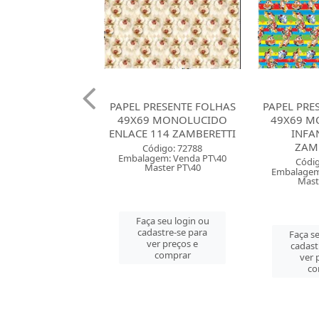
RESENTE FOLHAS
PAPEL PRESENTE FOLHAS
PAPEL PRE
 MONOLUCIDO
49X69 MONOLUCIDO
49X69 M
114 ZAMBERETTI
INFANTIL 119
INFA
ZAMBERET...
ZAMB
digo: 72788
em: Venda PT\40
Código: 72748
Códig
ster PT\40
Embalagem: Venda PT\40
Embalagem
Master PT\40
Mast
 seu login ou
astre-se para
Faça seu login ou
Faça se
er preços e
cadastre-se para
cadast
comprar
ver preços e
ver 
comprar
co