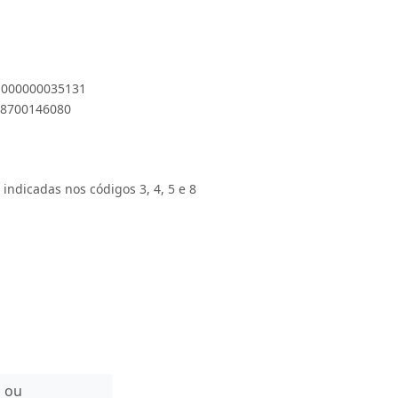
 1000000035131
898700146080
 indicadas nos códigos 3, 4, 5 e 8
n ou