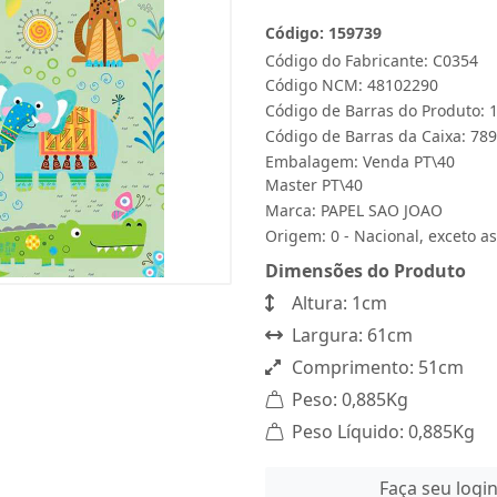
Código: 159739
Código do Fabricante: C0354
Código NCM: 48102290
Código de Barras do Produto:
Código de Barras da Caixa: 7
Embalagem: Venda PT\40
Master PT\40
Marca:
PAPEL SAO JOAO
Origem: 0 - Nacional, exceto as
Dimensões do Produto
Altura: 1cm
Largura: 61cm
Comprimento: 51cm
Peso: 0,885Kg
Peso Líquido: 0,885Kg
Faça seu logi