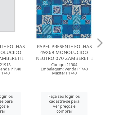
NTE FOLHAS
PAPEL PRESENTE FOLHAS
PAPEL PRESENT
NOLUCIDO
50X60 GESSELE
50X60 GES
ZAMBERETTI
FEMININO 234 COUCHE
FEMININO 206
 21904
Código: 164758
Código: 164
enda PT\40
Embalagem: Venda PT\40
Embalagem: Ven
PT\40
Master CM\400
Master CM\
login ou
Faça seu login ou
Faça seu log
se para
cadastre-se para
cadastre-se 
ços e
ver preços e
ver preços
rar
comprar
comprar