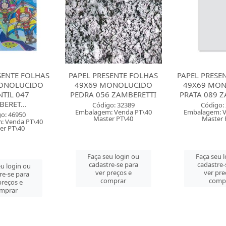
SENTE FOLHAS
PAPEL PRESENTE FOLHAS
PAPEL PRESE
ONOLUCIDO
49X69 MONOLUCIDO
49X69 MO
6 ZAMBERETTI
PRATA 089 ZAMBERETTI
NEUTRO 070 
o: 32389
Código: 21913
Código:
: Venda PT\40
Embalagem: Venda PT\40
Embalagem: V
er PT\40
Master PT\40
Master 
u login ou
Faça seu login ou
Faça seu 
re-se para
cadastre-se para
cadastre-
preços e
ver preços e
ver pre
mprar
comprar
comp