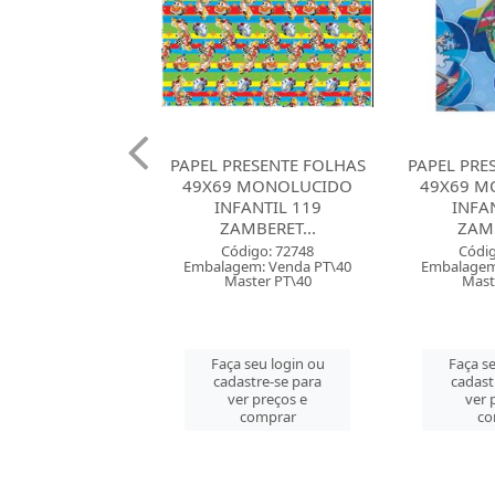
RESENTE FOLHAS
PAPEL PRESENTE FOLHAS
PAPEL PRE
 MONOLUCIDO
49X69 MONOLUCIDO
49X69 M
FANTIL 119
INFANTIL 047
PEDRA 05
MBERET...
ZAMBERET...
Códig
Embalagem
digo: 72748
Código: 46950
Mast
em: Venda PT\40
Embalagem: Venda PT\40
ster PT\40
Master PT\40
Faça se
cadast
 seu login ou
Faça seu login ou
ver 
astre-se para
cadastre-se para
co
er preços e
ver preços e
comprar
comprar