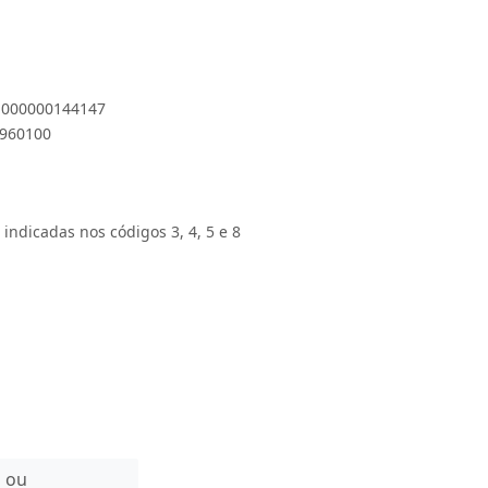
 1000000144147
7960100
 indicadas nos códigos 3, 4, 5 e 8
n ou