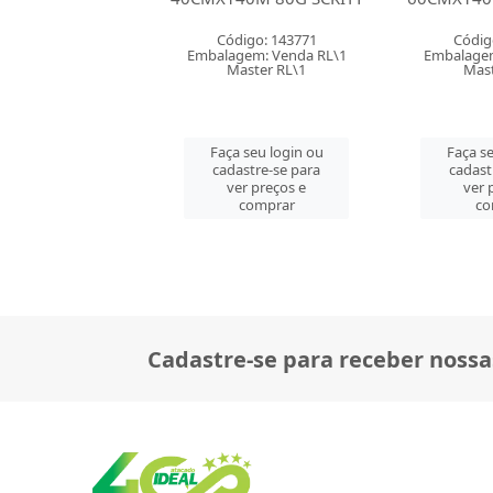
digo: 143771
Código: 143772
Códig
gem: Venda RL\1
Embalagem: Venda RL\1
Embalagem
aster RL\1
Master RL\1
Mast
 seu login ou
Faça seu login ou
Faça se
astre-se para
cadastre-se para
cadast
er preços e
ver preços e
ver 
comprar
comprar
co
Cadastre-se para receber nossa