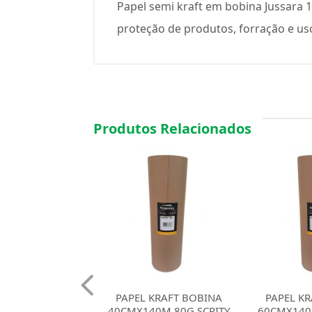
Papel semi kraft em bobina Jussara
proteção de produtos, forração e uso
Produtos Relacionados
 KRAFT BOBINA
PAPEL KRAFT BOBINA
PAPEL K
40M 80G SCRITY
60CMX140M 80G SCRITY
60CMX200M