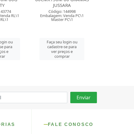
ARA
GRAMAS JUSSARA
GRAMAS JU
144998
Código: 157060
Código: 157
Venda PC\1
Embalagem: Venda PC\1
Embalagem: Ven
 PC\1
Master PC\1
Master PC
login ou
Faça seu login ou
Faça seu log
se para
cadastre-se para
cadastre-se 
ços e
ver preços e
ver preços
rar
comprar
comprar
ORIAS
FALE CONOSCO