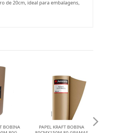
ro de 20cm, ideal para embalagens,
T BOBINA
PAPEL SEMI KRAFT
PAPEL SEMI 
80 GRAMAS
BOBINA 40CMX200M 60
BOBINA 60CMX