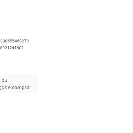
 7898655460279
898921241601
n ou
eços e comprar