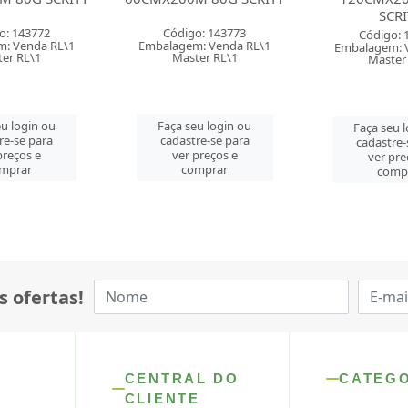
SCRITY
JUSS
o: 143773
Código: 143774
Código: 
: Venda RL\1
Embalagem: Venda RL\1
Embalagem: 
er RL\1
Master RL\1
Master
u login ou
Faça seu login ou
Faça seu 
re-se para
cadastre-se para
cadastre-
preços e
ver preços e
ver pre
mprar
comprar
comp
s ofertas!
CENTRAL DO
CATEG
CLIENTE